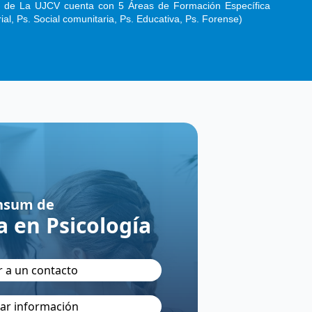
a de La UJCV cuenta con 5 Áreas de Formación Específica
ial, Ps. Social comunitaria, Ps. Educativa, Ps. Forense)
nsum de
a en Psicología
r a un contacto
itar información