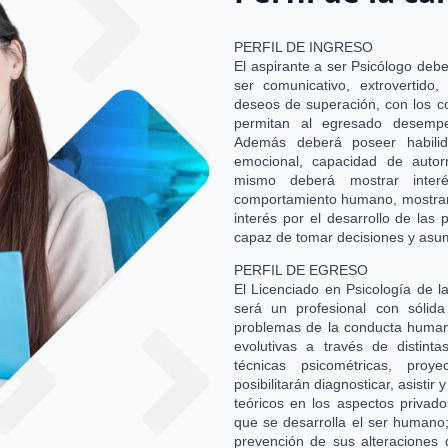
PERFIL DE INGRESO
El aspirante a ser Psicólogo deb
ser comunicativo, extrovertido
deseos de superación, con los co
permitan al egresado desempe
Además deberá poseer habilid
emocional, capacidad de autorr
mismo deberá mostrar interé
comportamiento humano, mostrar 
interés por el desarrollo de las
capaz de tomar decisiones y asum
PERFIL DE EGRESO
El Licenciado en Psicología de l
será un profesional con sólid
problemas de la conducta humana
evolutivas a través de distinta
técnicas psicométricas, proye
posibilitarán diagnosticar, asistir
teóricos en los aspectos privado
que se desarrolla el ser humano;
prevención de sus alteraciones 