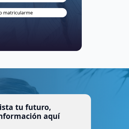
o matricularme
sta tu futuro,
 información aquí