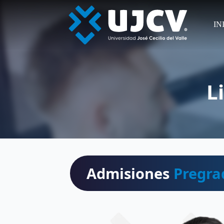
IN
L
Admisiones
Pregra