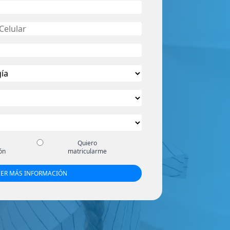
Quiero
ón
matricularme