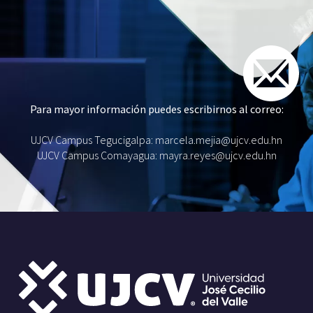
Para mayor información puedes escribirnos al correo:
UJCV Campus Tegucigalpa: marcela.mejia@ujcv.edu.hn
UJCV Campus Comayagua: mayra.reyes@ujcv.edu.hn