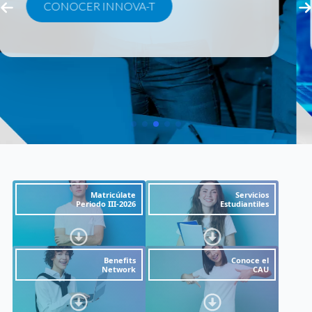
Matricúlate
Servicios
Periodo III-2026
Estudiantiles
Benefits
Conoce el
Network
CAU