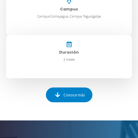
Campus
Campus Comayagua, Campus Tegucigalpa
Duración
2 meses
Conoce más