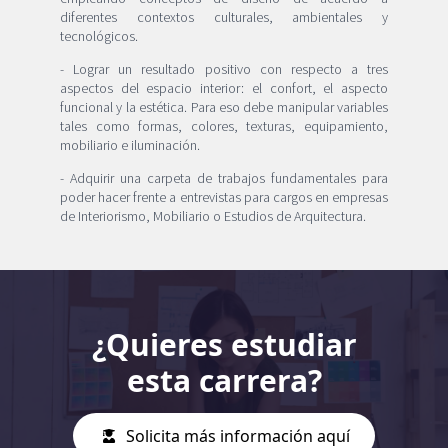
diferentes contextos culturales, ambientales y
tecnológicos.
- Lograr un resultado positivo con respecto a tres
aspectos del espacio interior: el confort, el aspecto
funcional y la estética. Para eso debe manipular variables
tales como formas, colores, texturas, equipamiento,
mobiliario e iluminación.
- Adquirir una carpeta de trabajos fundamentales para
poder hacer frente a entrevistas para cargos en empresas
de Interiorismo, Mobiliario o Estudios de Arquitectura.
¿Quieres estudiar
esta carrera?
Solicita más información aquí