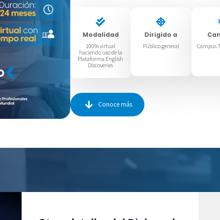
Modalidad
Dirigido a
Ca
100% virtual
Público general
Campus T
haciendo uso de la
Plataforma English
Discoveries
Conoce más