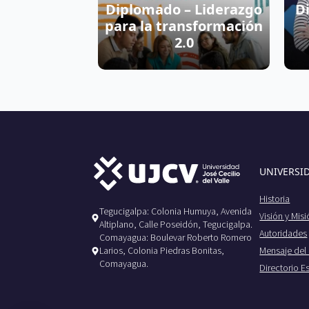
Diplomado – Liderazgo
D
para la transformación
2.0
UNIVERSI
Historia
Tegucigalpa: Colonia Humuya, Avenida
Visión y Mis
Altiplano, Calle Poseidón, Tegucigalpa.
Autoridades
Comayagua: Boulevar Roberto Romero
Mensaje del
Larios, Colonia Piedras Bonitas,
Comayagua.
Directorio E