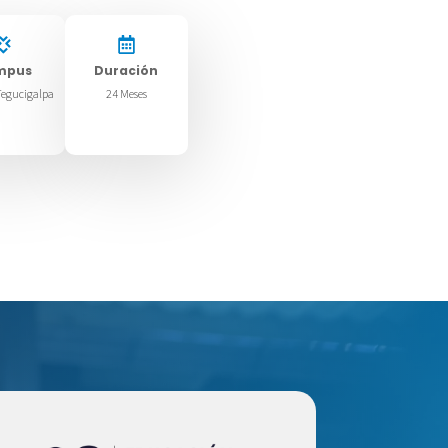
mpus
Duración
egucigalpa
24 Meses