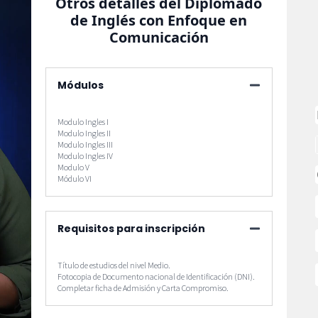
Otros detalles del Diplomado
de Inglés con Enfoque en
Comunicación
Módulos
Modulo Ingles I
Modulo Ingles II
Modulo Ingles III
Modulo Ingles IV
Modulo V
Módulo VI
Requisitos para inscripción
Título de estudios del nivel Medio.
Fotocopia de Documento nacional de Identificación (DNI).
Completar ficha de Admisión y Carta Compromiso.