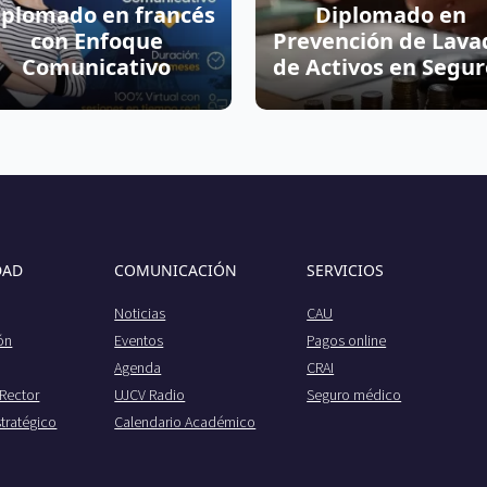
iplomado en francés
Diplomado en
con Enfoque
Prevención de Lava
Comunicativo
de Activos en Segur
DAD
COMUNICACIÓN
SERVICIOS
Noticias
CAU
ión
Eventos
Pagos online
Agenda
CRAI
 Rector
UJCV Radio
Seguro médico
stratégico
Calendario Académico