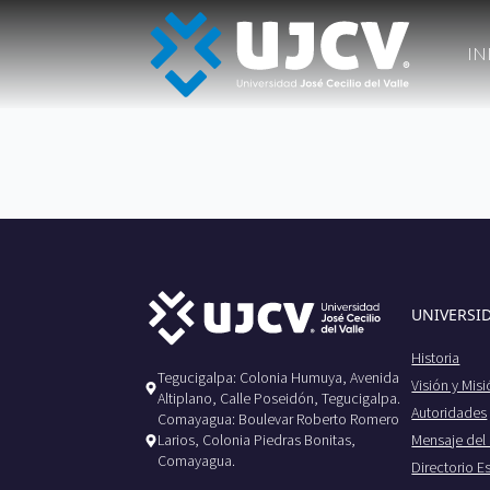
IN
UNIVERSI
Historia
Tegucigalpa: Colonia Humuya, Avenida
Visión y Mis
Altiplano, Calle Poseidón, Tegucigalpa.
Autoridades
Comayagua: Boulevar Roberto Romero
Mensaje del
Larios, Colonia Piedras Bonitas,
Comayagua.
Directorio E