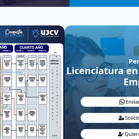
Pe
Licenciatura en
Em
Envia
Solic
Quier