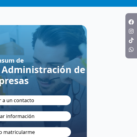
nsum de
 Administración de
presas
r a un contacto
itar información
o matricularme