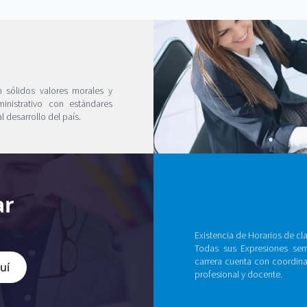
 sólidos valores morales y
inistrativo con estándares
 desarrollo del país.
ar
Existencia de Horarios de cl
Todas sus Expresiones semi
carrera cuenta con coordina
uí
profesional y docente.