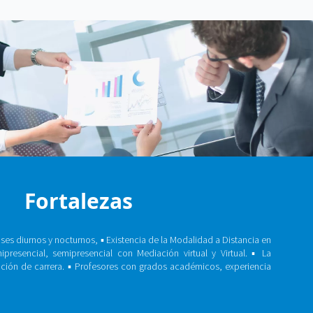
Fortalezas
ases diurnos y nocturnos, ▪ Existencia de la Modalidad a Distancia en
presencial, semipresencial con Mediación virtual y Virtual. ▪ La
ción de carrera. ▪ Profesores con grados académicos, experiencia