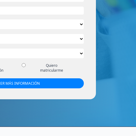
Quiero
ón
matricularme