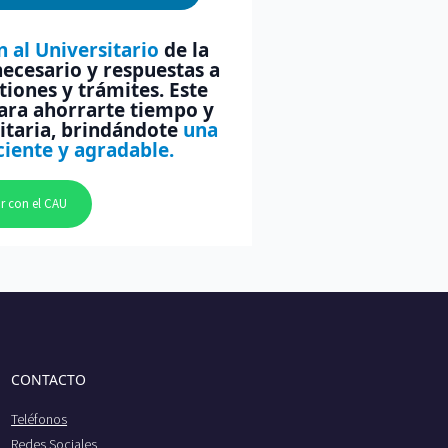
 al Universitario
de la
necesario y respuestas a
tiones y trámites. Este
para ahorrarte tiempo y
sitaria, brindándote
una
ciente y agradable.
r con el CAU
CONTACTO
Teléfonos
Redes Sociales