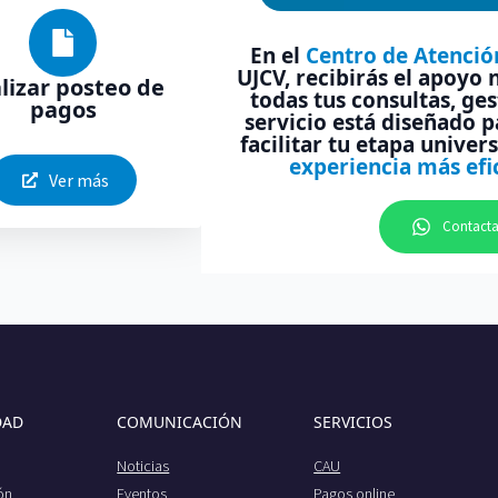
En el
Centro de Atención
UJCV, recibirás el apoyo 
lizar posteo de
todas tus consultas, ges
pagos
servicio está diseñado 
facilitar tu etapa univer
experiencia más efi
Ver más
Contacta
DAD
COMUNICACIÓN
SERVICIOS
Noticias
CAU
ión
Eventos
Pagos online