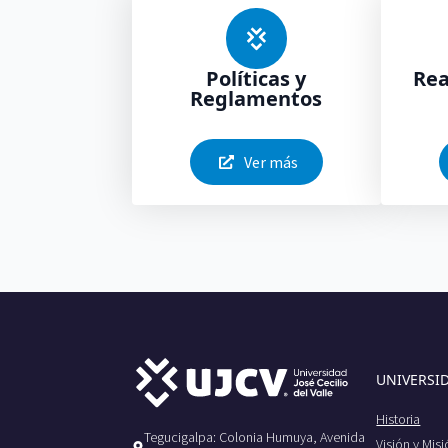
Políticas y
Rea
Reglamentos
Ver más
UNIVERSI
Historia
Tegucigalpa: Colonia Humuya, Avenida
Visión y Mis