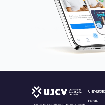
UNIVERSI
Historia
Tegucigalpa: Colonia Humuya, Avenida