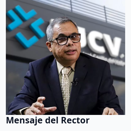
Validación demanda
Hackaton
Nuestros socios
Congreso 2025
Nuestro equipo
Servicios
Repositorio
Estragia innova-t
Productos de conocimiento
Mensaje del Rector